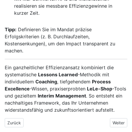
realisieren sie messbare Effizienzgewinne in
kurzer Zeit.
Tipp:
Definieren Sie im Mandat präzise
Erfolgskriterien (z. B. Durchlaufzeiten,
Kostensenkungen), um den Impact transparent zu
machen.
Ein ganzheitlicher Effizienzansatz kombiniert die
systematische
Lessons Learned
-Methodik mit
individuellem
Coaching
, tiefgehendem
Process
Excellence
-Wissen, praxiserprobten
LeLe-Shop
-Tools
und gezieltem
Interim Management
. So entsteht ein
nachhaltiges Framework, das Ihr Unternehmen
widerstandsfähig und zukunftsorientiert aufstellt.
Vorheriger Beitrag: IT-Systemhaus mit professionellem Computer
Nächster B
Zurück
Weiter