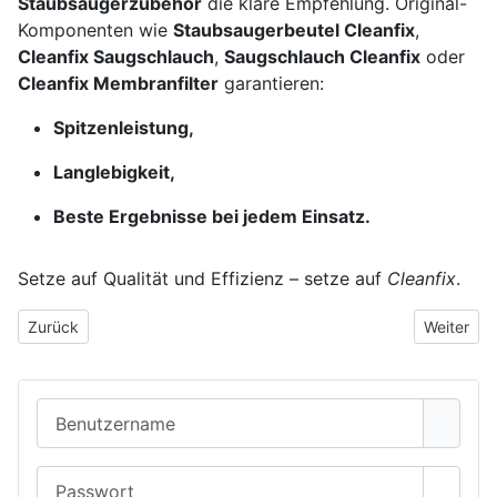
Staubsaugerzubehör
die klare Empfehlung. Original-
Komponenten wie
Staubsaugerbeutel Cleanfix
,
Cleanfix Saugschlauch
,
Saugschlauch Cleanfix
oder
Cleanfix Membranfilter
garantieren:
Spitzenleistung,
Langlebigkeit,
Beste Ergebnisse bei jedem Einsatz.
Setze auf Qualität und Effizienz – setze auf
Cleanfix
.
Vorheriger Beitrag: Platinen Reparatur für Gaming-Konsolen – pr
Nächster 
Zurück
Weiter
Benutzername
Passwort