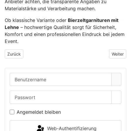
Anbieter achten, die transparente Angaben zu
Materialstärke und Verarbeitung machen.
Ob klassische Variante oder
Bierzeltgarnituren mit
Lehne
– hochwertige Qualität sorgt für Sicherheit,
Komfort und einen professionellen Eindruck bei jedem
Event.
Vorheriger Beitrag: Graffiti Workshop: Kreatives Erlebnis für Gr
Nächster 
Zurück
Weiter
Benutzername
Passwort
Passwo
Angemeldet bleiben
Web-Authentifizierung