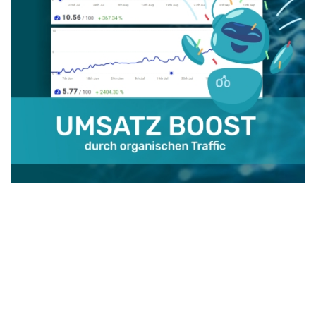
Werbung &
Copyright © 2026 BIG GERMAN. Alle
Kooperationen
Rechte vorbehalten.
Joomla!
ist freie, unter der
GNU/GPL-
Alle Inhalte sind
Lizenz
veröffentlichte Software.
gesponsert.